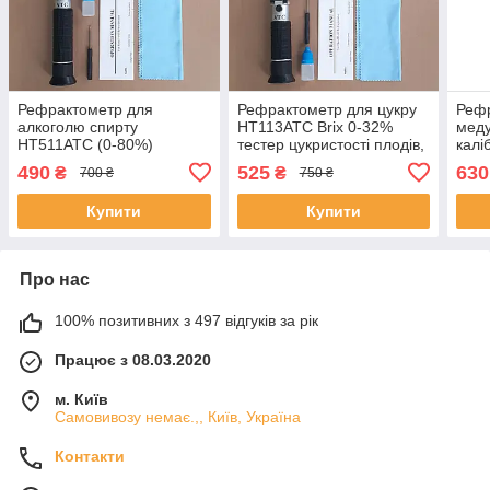
Рефрактометр для
Рефрактометр для цукру
Рефр
алкоголю спирту
HT113ATC Brix 0-32%
меду
HT511ATC (0-80%)
тестер цукристості плодів,
калі
соку, вина.
АТС
490
525
630
₴
₴
700 ₴
750 ₴
Купити
Купити
Про нас
100% позитивних з 497 відгуків за рік
Працює з 08.03.2020
м. Київ
Самовивозу немає.,, Київ, Україна
Контакти