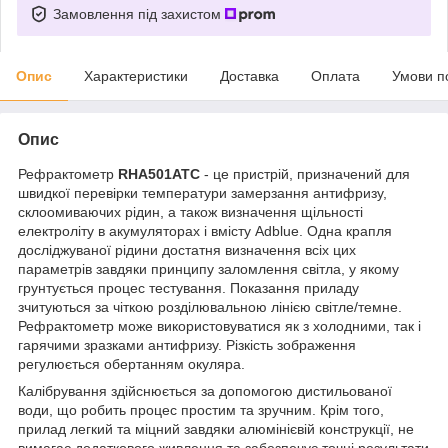
Замовлення під захистом
Опис
Характеристики
Доставка
Оплата
Умови п
Опис
Рефрактометр
RHA501ATC
- це пристрій, призначений для
швидкої перевірки температури замерзання антифризу,
склоомиваючих рідин, а також визначення щільності
електроліту в акумуляторах і вмісту Adblue. Одна крапля
досліджуваної рідини достатня визначення всіх цих
параметрів завдяки принципу заломлення світла, у якому
грунтується процес тестування. Показання приладу
зчитуються за чіткою розділювальною лінією світле/темне.
Рефрактометр може використовуватися як з холодними, так і
гарячими зразками антифризу. Різкість зображення
регулюється обертанням окуляра.
Калібрування здійснюється за допомогою дистильованої
води, що робить процес простим та зручним. Крім того,
прилад легкий та міцний завдяки алюмінієвій конструкції, не
вимагає додаткового живлення та забезпечує точні результати