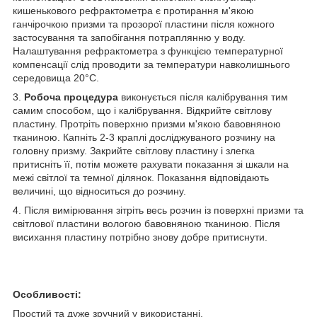
кишенькового рефрактометра є протирання м'якою
ганчірочкою призми та прозорої пластини після кожного
застосування та запобігання потраплянню у воду.
Налаштування рефрактометра з функцією температурної
компенсації слід проводити за температури навколишнього
середовища 20°C.
3.
Робоча процедура
виконується після калібрування тим
самим способом, що і калібрування. Відкрийте світлову
пластину. Протріть поверхню призми м'якою бавовняною
тканиною. Капніть 2-3 краплі досліджуваного розчину на
головну призму. Закрийте світлову пластину і злегка
притисніть її, потім можете рахувати показання зі шкали на
межі світлої та темної ділянок. Показання відповідають
величині, що відноситься до розчину.
4. Після вимірювання зітріть весь розчин із поверхні призми та
світлової пластини вологою бавовняною тканиною. Після
висихання пластину потрібно знову добре притиснути.
Особливості:
Простий та дуже зручний у використанні.