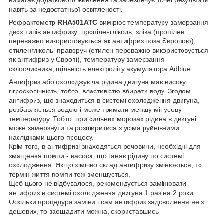
навіть за недостатньої освітленості.
Рефрактометр
RHA501ATC
вимірює температуру замерзання
двох типів антифризу: пропіленгліколь, зліва (пропілен
переважно використовується як антифриз поза Європою),
етиленгліколь, праворуч (етилен переважно використовується
як антифриз у Європі), температуру замерзання
склоочисника, щільність електроліту акумулятора Adblue.
Антифриз або охолоджуюча рідина двигуна має високу
гігроскопічність, тобто. властивістю вбирати воду. Згодом
антифриз, що знаходиться в системі охолодження двигуна,
розбавляється водою і може тримати меншу мінусову
температуру. Тобто. при сильних морозах рідина в двигуні
може замерзнути та розширитися з усіма руйнівними
наслідками цього процесу.
Крім того, в антифризі знаходяться речовини, необхідні для
змащення помпи - насоса, що ганяє рідину по системі
охолодження. Якщо хімічно склад антифризу змінюється, то
термін життя помпи теж зменшується.
Щоб цього не відбувалося, рекомендується замінювати
антифриз в системі охолодження двигуна 1 раз на 2 роки.
Оскільки процедура заміни і сам антифриз задоволення не з
дешевих, то заощадити можна, скориставшись