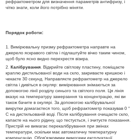
рефрактометром для визначення параметрів антифризу, і
чітко знати, коли його потрібно міняти.
Порядок роботи:
1. Вимірювальну призму рефрактометра направте на
джерело яскравого світла і підлаштуйте вічко таким чином,
щоб було ясно видно перехрестя візира.
2.
Калібрування
. Відкрийте світлову пластину, поміщаєте
краплю дистильованої води на скло, закриваєте кришкою і
чекаєте 30 секунд. Направляєте рефрактометр на джерело
світла і дивіться в окуляр: вимірювання знімаються за
допомогою лінії розділу синього та світлого поля. Ця лінія
вказує на температуру замерзання та концентрацію, які ви
також бачите в окулярі. За допомогою калібрувальної
викрутки домагаєтеся того, щоб рефрактометр показував 0 °
C на дистильованій воді. Після калібрування очищаєте скло,
капаєте на нього рідину, що тестується, і зчитуєте показання.
Пристрій не вимагає перекалібрування при змінах
температури, оскільки має автоматичну температурну
компенсацію. Обов'язковими вимогами експлуатації