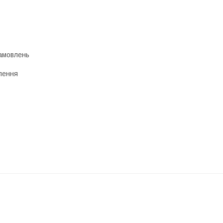
амовлень
лення