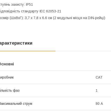
тупінь захисту: IP51
ідповідність стандарту IEC 62053-21
озмір (ШхВхГ): 3,7 х 7,8 х 6.6 см (2 модульні місця на DIN-рейці)
арактеристики
Основні
иробник
CAT
ількість фаз
1
аксимальний струм
80 А