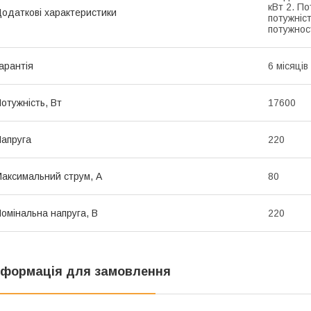
кВт 2. По
одаткові характеристики
потужніст
потужност
арантія
6 місяців
отужність, Вт
17600
апруга
220
аксимальний струм, А
80
омінальна напруга, В
220
нформація для замовлення