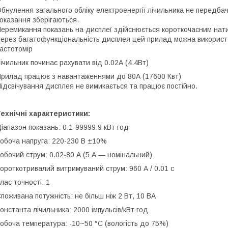
бнулення загального обліку електроенергії лічильника не передбач
оказання зберігаються.
еремикання показань на дисплеї здійснюється короткочасним нати
ерез багатофункціональність дисплея цей прилад можна використо
астотомір
ічильник починає рахувати від 0.02А (4.4Вт)
рилад працює з навантаженнями до 80А (17600 Квт)
ідсвічування дисплея не вимикається та працює постійно.
ехнічні характеристики:
іапазон показань: 0.1-99999.9 кВт год
обоча напруга: 220-230 В ±10%
обочий струм: 0.02-80 А (5 А — номінальний)
ороткотривалий витримуваний струм: 960 А / 0.01 с
лас точності: 1
поживана потужність: не більш ніж 2 Вт, 10 ВА
онстанта лічильника: 2000 імпульсів/кВт год
обоча температура: -10~50 °C (вологість до 75%)