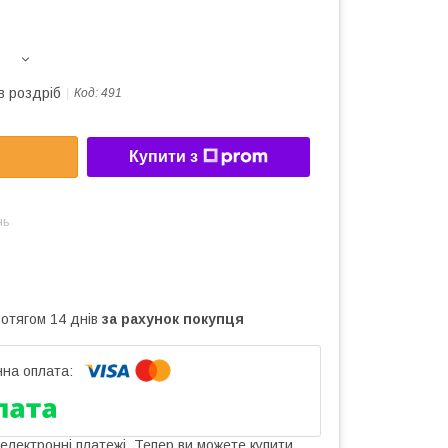
в роздріб
Код:
491
Купити з
нь
ротягом 14 днів
за рахунок покупця
 електронні платежі. Тепер ви можете купити