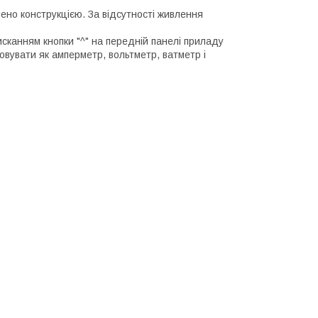
ено конструкцією. За відсутності живлення
сканням кнопки "^" на передній панелі приладу
вувати як амперметр, вольтметр, ватметр і