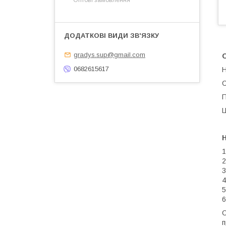
Оптові замовлення
gradys.sup@gmail.com
О
0682615617
Н
С
П
Ц
Н
1
2
3
4
5
6
С
п