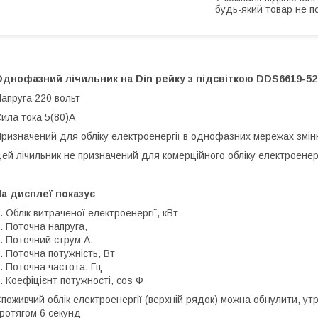
будь-який товар не п
днофазний лічильник на Din рейку з підсвіткою DDS6619-526
апруга 220 вольт
ила тока 5(80)А
ризначений для обліку електроенергії в однофазних мережах змін
ей лічильник не призначений для комерційного обліку електроенерг
а дисплеї показує
. Облік витраченої електроенергії, кВт
. Поточна напруга,
. Поточний струм А.
. Поточна потужність, Вт
. Поточна частота, Гц
. Коефіцієнт потужності, cos Ф
поживчий облік електроенергії (верхній рядок) можна обнулити, ут
ротягом 6 секунд