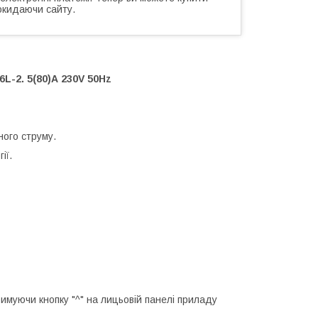
окидаючи сайту.
L-2. 5(80)А 230V 50Hz
ного струму.
ії.
римуючи кнопку "^" на лицьовій панелі приладу