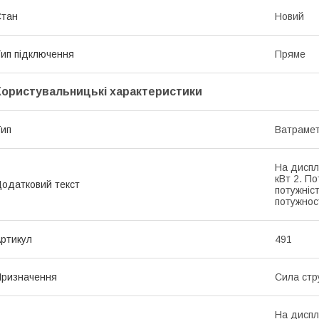
Стан
Новий
ип підключення
Пряме
Користувальницькі характеристики
ип
Ватраме
На диспле
кВт 2. По
одатковий текст
потужніст
потужност
ртикул
491
ризначення
Сила стр
На диспле