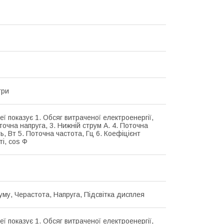
три
ї показує 1. Обсяг витраченої електроенергії,
точна напруга, 3. Нижній струм А. 4. Поточна
ь, Вт 5. Поточна частота, Гц 6. Коефіцієнт
і, cos Ф
уму, Черастота, Напруга, Підсвітка дисплея
ї показує 1. Обсяг витраченої електроенергії,