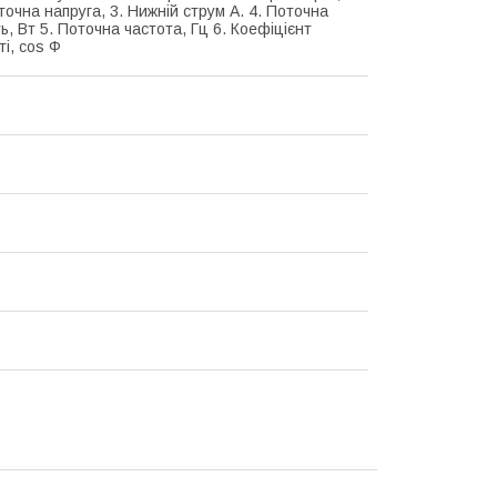
точна напруга, 3. Нижній струм А. 4. Поточна
ь, Вт 5. Поточна частота, Гц 6. Коефіцієнт
і, cos Ф